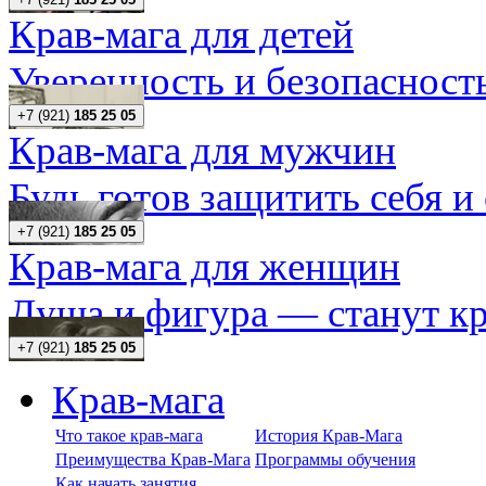
Крав-мага для детей
Уверенность и безопасность
+7 (921)
185 25 05
Крав-мага для мужчин
Будь готов защитить себя и
+7 (921)
185 25 05
Крав-мага для женщин
Душа и фигура — станут кр
+7 (921)
185 25 05
Крав-мага
Что такое крав-мага
История Крав-Мага
Преимущества Крав-Мага
Программы обучения
Как начать занятия