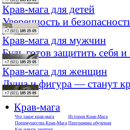
Крав-мага для детей
Уверенность и безопасность
+7 (921)
185 25 05
Крав-мага для мужчин
Будь готов защитить себя и
+7 (921)
185 25 05
Крав-мага для женщин
Душа и фигура — станут кр
+7 (921)
185 25 05
Крав-мага
Что такое крав-мага
История Крав-Мага
Преимущества Крав-Мага
Программы обучения
Как начать занятия