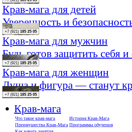
Крав-мага для детей
Уверенность и безопасность
+7 (921)
185 25 05
Крав-мага для мужчин
Будь готов защитить себя и
+7 (921)
185 25 05
Крав-мага для женщин
Душа и фигура — станут кр
+7 (921)
185 25 05
Крав-мага
Что такое крав-мага
История Крав-Мага
Преимущества Крав-Мага
Программы обучения
Как начать занятия