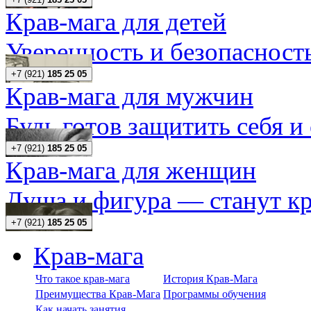
Крав-мага для детей
Уверенность и безопасность
+7 (921)
185 25 05
Крав-мага для мужчин
Будь готов защитить себя и
+7 (921)
185 25 05
Крав-мага для женщин
Душа и фигура — станут кр
+7 (921)
185 25 05
Крав-мага
Что такое крав-мага
История Крав-Мага
Преимущества Крав-Мага
Программы обучения
Как начать занятия