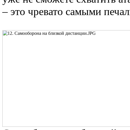
– это чревато самыми печа