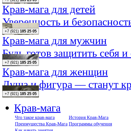
Крав-мага для детей
Уверенность и безопасность
+7 (921)
185 25 05
Крав-мага для мужчин
Будь готов защитить себя и
+7 (921)
185 25 05
Крав-мага для женщин
Душа и фигура — станут кр
+7 (921)
185 25 05
Крав-мага
Что такое крав-мага
История Крав-Мага
Преимущества Крав-Мага
Программы обучения
Как начать занятия