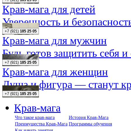
Крав-мага для детей
Уверенность и безопасность
+7 (921)
185 25 05
Крав-мага для мужчин
Будь готов защитить себя и
+7 (921)
185 25 05
Крав-мага для женщин
Душа и фигура — станут кр
+7 (921)
185 25 05
Крав-мага
Что такое крав-мага
История Крав-Мага
Преимущества Крав-Мага
Программы обучения
Как начать занятия