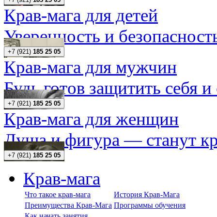
Крав-мага для детей
Уверенность и безопасность
+7 (921)
185 25 05
Крав-мага для мужчин
Будь готов защитить себя и
+7 (921)
185 25 05
Крав-мага для женщин
Душа и фигура — станут кр
+7 (921)
185 25 05
Крав-мага
Что такое крав-мага
История Крав-Мага
Преимущества Крав-Мага
Программы обучения
Как начать занятия