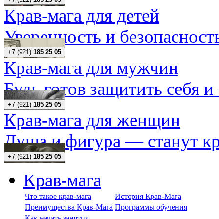
Крав-мага для детей
Уверенность и безопасность
+7 (921)
185 25 05
Крав-мага для мужчин
Будь готов защитить себя и
+7 (921)
185 25 05
Крав-мага для женщин
Душа и фигура — станут кр
+7 (921)
185 25 05
Крав-мага
Что такое крав-мага
История Крав-Мага
Преимущества Крав-Мага
Программы обучения
Как начать занятия