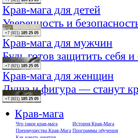
Крав-мага для детей
Уверенность и безопасность
+7 (921)
185 25 05
Крав-мага для мужчин
Будь готов защитить себя и
+7 (921)
185 25 05
Крав-мага для женщин
Душа и фигура — станут кр
+7 (921)
185 25 05
Крав-мага
Что такое крав-мага
История Крав-Мага
Преимущества Крав-Мага
Программы обучения
Как начать занятия