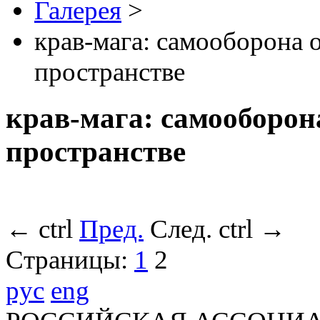
Галерея
>
крав-мага: самооборона 
пространстве
крав-мага: самооборон
пространстве
←
ctrl
Пред.
След.
ctrl
→
Страницы:
1
2
рус
eng