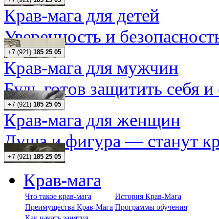
Крав-мага для детей
Уверенность и безопасность
+7 (921)
185 25 05
Крав-мага для мужчин
Будь готов защитить себя и
+7 (921)
185 25 05
Крав-мага для женщин
Душа и фигура — станут кр
+7 (921)
185 25 05
Крав-мага
Что такое крав-мага
История Крав-Мага
Преимущества Крав-Мага
Программы обучения
Как начать занятия