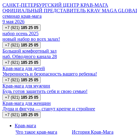
САНКТ-ПЕТЕРБУРГСКИЙ ЦЕНТР КРАВ-МАГА
ОФИЦИАЛЬНЫЙ ПРЕДСТАВИТЕЛЬ KRAV MAGA GLOBAL 
семинар крав-мага
9 мая 2026
+7 (921)
185 25 05
набор осень 2025
новый набор во всех залах!
+7 (921)
185 25 05
Большой комфортный зал
наб. Обводного канала 28
+7 (921)
185 25 05
Крав-мага для детей
Уверенность и безопасность вашего ребенка!
+7 (921)
185 25 05
Крав-мага для мужчин
Будь готов защитить себя и свою семью!
+7 (921)
185 25 05
Крав-мага для женщин
Душа и фигура — станут крепче и стройнее
+7 (921)
185 25 05
Крав-мага
Что такое крав-мага
История Крав-Мага