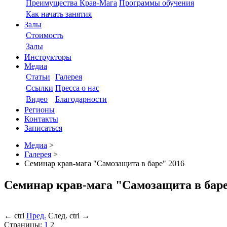
Преимущества Крав-Мага
Программы обучения
Как начать занятия
Залы
Стоимость
Залы
Инструкторы
Медиа
Статьи
Галерея
Ссылки
Пресса о нас
Видео
Благодарности
Регионы
Контакты
Записаться
Медиа
>
Галерея
>
Семинар крав-мага "Самозащита в баре" 2016
Семинар крав-мага "Самозащита в баре
←
ctrl
Пред.
След.
ctrl
→
Страницы:
1
2