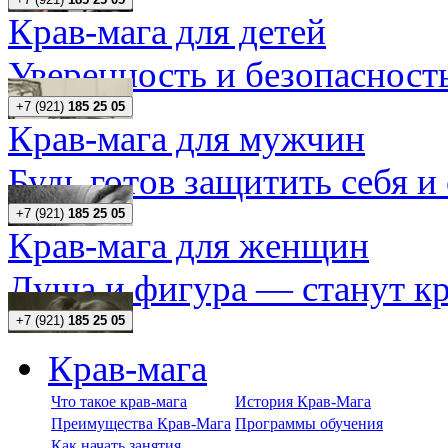
Крав-мага для детей
Уверенность и безопасность
+7 (921)
185 25 05
Крав-мага для мужчин
Будь готов защитить себя и
+7 (921)
185 25 05
Крав-мага для женщин
Душа и фигура — станут кр
+7 (921)
185 25 05
Крав-мага
Что такое крав-мага
История Крав-Мага
Преимущества Крав-Мага
Программы обучения
Как начать занятия