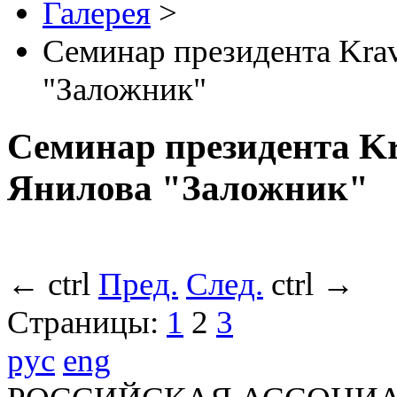
Галерея
>
Семинар президента Kra
"Заложник"
Семинар президента Kr
Янилова "Заложник"
←
ctrl
Пред.
След.
ctrl
→
Страницы:
1
2
3
рус
eng